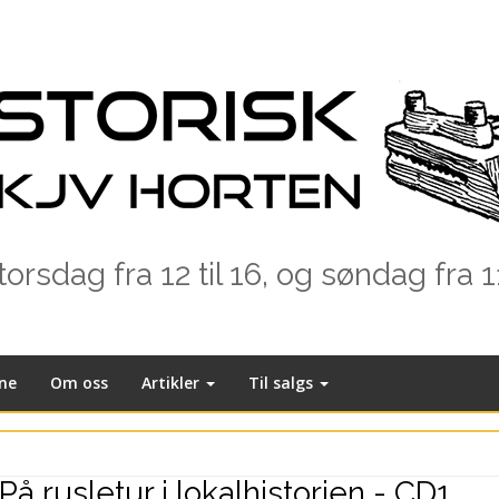
rsdag fra 12 til 16, og søndag fra 1
ne
Om oss
Artikler
Til salgs
På rusletur i lokalhistorien - CD1