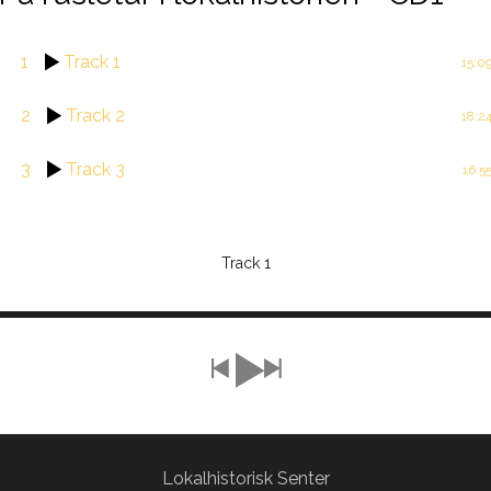
1
Track 1
15:0
2
Track 2
18:2
3
Track 3
16:5
Track 1
Lokalhistorisk Senter