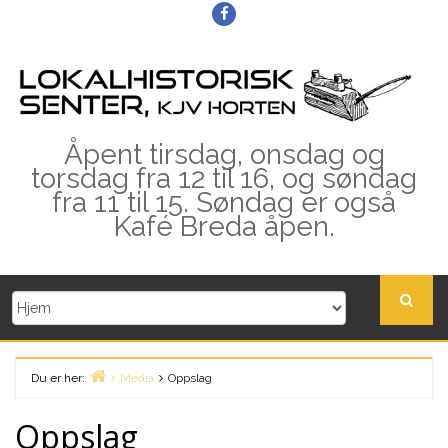
Skip
Facebook
to
content
Åpent tirsdag, onsdag og
torsdag fra 12 til 16, og søndag
fra 11 til 15. Søndag er også
Kafé Breda åpen.
Du er her:
Media
Oppslag
Home
Oppslag