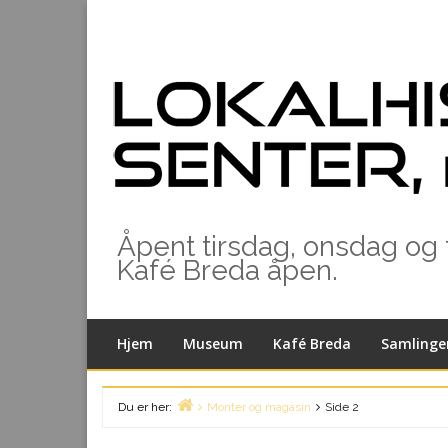
Skip
to
content
Åpent tirsdag, onsdag og to
Kafé Breda åpen.
Hjem
Museum
Kafé Breda
Samlinge
Du er her:
Monter og magasin
Side 2
Home