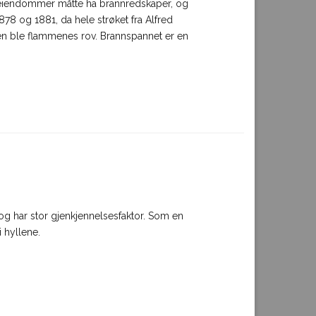
le eiendommer måtte ha brannredskaper, og
8 og 1881, da hele strøket fra Alfred
en ble flammenes rov. Brannspannet er en
og har stor gjenkjennelsesfaktor. Som en
 hyllene.