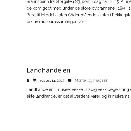
Brannspann fra Storgaten 83, som i dag har nr. 15. Al
de kom godt med under de store bybrannene i 1859, 187
Berg til Middelskolen (Videregående skole) i Bekkegat
del av museumssamlingen vår.
Landhandelen
Monter og magasin
august 14, 2017
Landhandelen i museet vekker stadig vekk begeistring 
ekte landhandel er det allverdens varer og krimskrams i