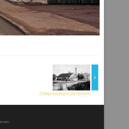
Osteproduksjon på Nykirke
Jensen