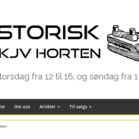
rsdag fra 12 til 16, og søndag fra 1
ne
Om oss
Artikler
Til salgs
veien