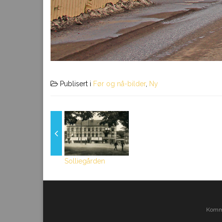
Publisert i
Før og nå-bilder
,
Ny
Solliegården
Komma