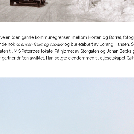
Borreveien (den gamle kommunegrensen mellom Horten og Borre), foto
nende nok
Grensen frukt og tobakk
og ble etablert av Lorang Hansen. S
en til M.S.Petterøes lokale. På hjørnet av Storgaten og Johan Becks ga
ble gartneridriften avviklet. Han solgte eiendommen til oljeselskapet G