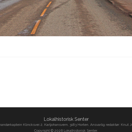
Lokalhistorisk Senter
ndørkaptein Klincksvei 2, Karljohansvern, 3183 Horten. Ansvarlig redaktør: Knut 
Copyright © 2026 Lokalhistorisk Senter.