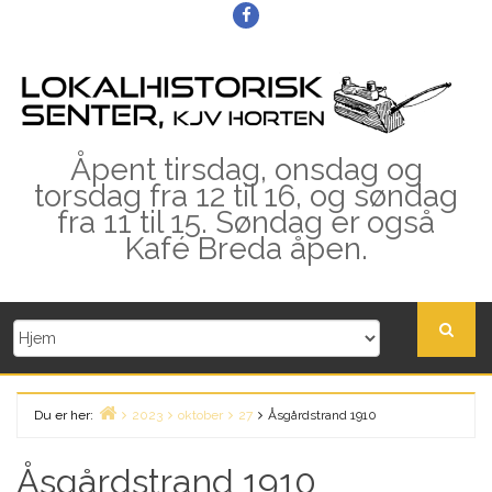
Skip
Facebook
to
content
Åpent tirsdag, onsdag og
torsdag fra 12 til 16, og søndag
fra 11 til 15. Søndag er også
Kafé Breda åpen.
Du er her:
2023
oktober
27
Åsgårdstrand 1910
Home
Åsgårdstrand 1910