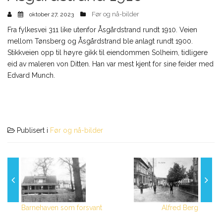
Før og nå-bilder
oktober 27, 2023
Fra fylkesvei 311 like utenfor Åsgårdstrand rundt 1910. Veien
mellom Tønsberg og Åsgårdstrand ble anlagt rundt 1900.
Stikkveien opp til høyre gikk til eiendommen Solheim, tidligere
eid av maleren von Ditten. Han var mest kjent for sine feider med
Edvard Munch.
Publisert i
Før og nå-bilder
Barnehaven som forsvant
Alfred Berg