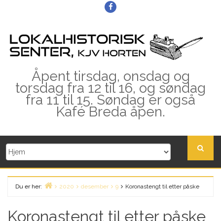
Skip
Facebook
to
content
Åpent tirsdag, onsdag og
torsdag fra 12 til 16, og søndag
fra 11 til 15. Søndag er også
Kafé Breda åpen.
Du er her:
2020
desember
9
Koronastengt til etter påske
Home
Koronastengt til etter påske