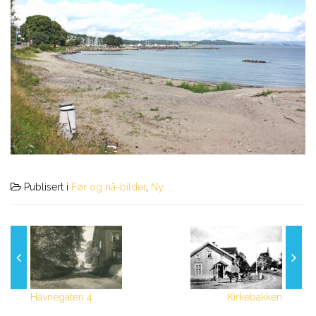
Publisert i
Før og nå-bilder
,
Ny
Havnegaten 4
Kirkebakken