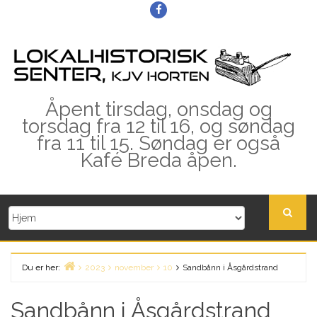
Skip
Facebook
to
content
Åpent tirsdag, onsdag og
torsdag fra 12 til 16, og søndag
fra 11 til 15. Søndag er også
Kafé Breda åpen.
Du er her:
2023
november
10
Sandbånn i Åsgårdstrand
Home
Sandbånn i Åsgårdstrand