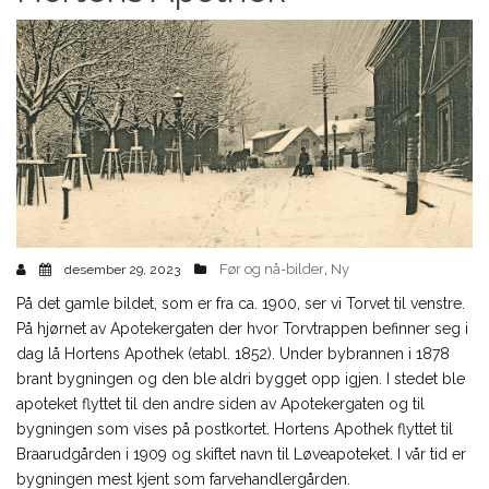
Før og nå-bilder
Ny
desember 29, 2023
,
På det gamle bildet, som er fra ca. 1900, ser vi Torvet til venstre.
På hjørnet av Apotekergaten der hvor Torvtrappen befinner seg i
dag lå Hortens Apothek (etabl. 1852). Under bybrannen i 1878
brant bygningen og den ble aldri bygget opp igjen. I stedet ble
apoteket flyttet til den andre siden av Apotekergaten og til
bygningen som vises på postkortet. Hortens Apothek flyttet til
Braarudgården i 1909 og skiftet navn til Løveapoteket. I vår tid er
bygningen mest kjent som farvehandlergården.