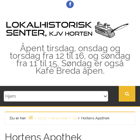
Skip
Facebook
to
content
Åpent tirsdag, onsdag og
torsdag fra 12 til 16, og søndag
fra 11 til 15. Søndag er også
Kafé Breda åpen.
Du er her:
2023
desember
29
Hortens Apothek
Home
Hortens Apothek