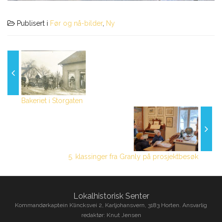
Publisert i
Før og nå-bilder
,
Ny
Bakeriet i Storgaten
5. klassinger fra Granly på prosjektbesøk
Lokalhistorisk Senter
Kommandørkaptein Klincksvei 2, Karljohansvern, 3183 Horten. Ansvarlig
redaktør: Knut Jensen