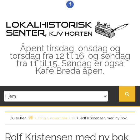
Skip
Facebook
to
content
Åpent tirsdag, onsdag og
torsdag fra 12 til 16, og søndag
fra 11 til 15. Søndag er også
Kafé Breda åpen.
Du er her:
2019
november
12
Rolf Kristensen med ny bok
Home
Rolf Kristensen med ny bok